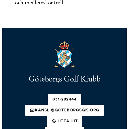
och medlemskontroll.
Göteborgs Golf Klubb
031-282444
KANSLI@GOTEBORGSGK.ORG
HITTA HIT