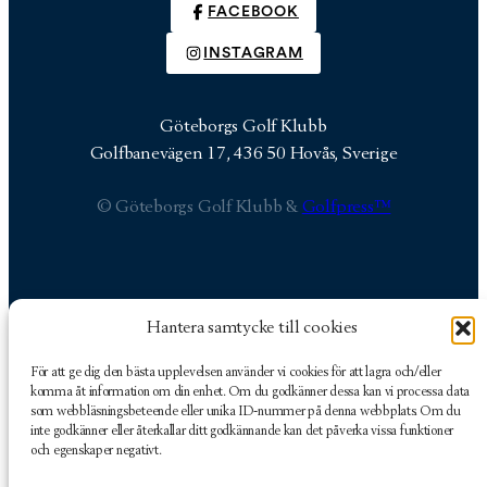
FACEBOOK
INSTAGRAM
Göteborgs Golf Klubb
Golfbanevägen 17, 436 50 Hovås, Sverige
© Göteborgs Golf Klubb &
Golfpress™
Hantera samtycke till cookies
Göteborgs Golf Klubb
Golfbanevägen 17
För att ge dig den bästa upplevelsen använder vi cookies för att lagra och/eller
436 50 Hovås, Sverige
komma åt information om din enhet. Om du godkänner dessa kan vi processa data
som webbläsningsbeteende eller unika ID-nummer på denna webbplats. Om du
inte godkänner eller återkallar ditt godkännande kan det påverka vissa funktioner
och egenskaper negativt.