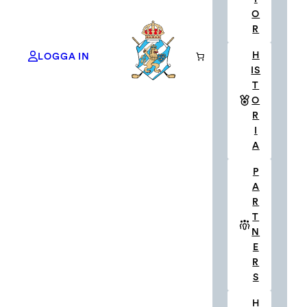
HITTA HIT
O
R
FACEBOOK
H
LOGGA IN
INSTAGRAM
IS
T
O
Göteborgs Golf Klubb
R
Golfbanevägen 17, 436 50 Hovås, Sverige
I
A
© Göteborgs Golf Klubb &
Golfpress™
P
A
R
T
N
Göteborgs Golf Klubb
E
Golfbanevägen 17
R
436 50 Hovås, Sverige
S
H