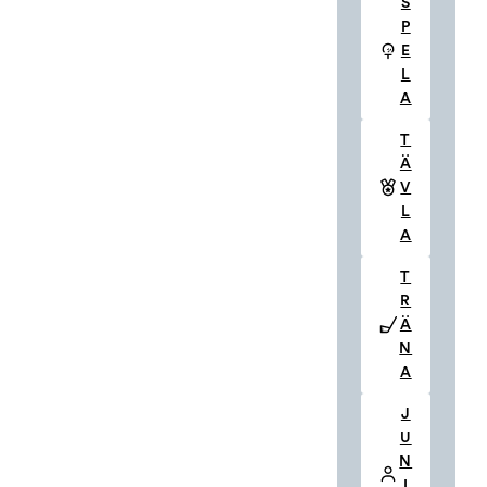
S
P
E
L
A
T
Ä
V
L
A
T
R
Ä
Göteborgs Golf Klubb
N
A
J
031-282444
U
KANSLI@GOTEBORGSGK.ORG
N
I