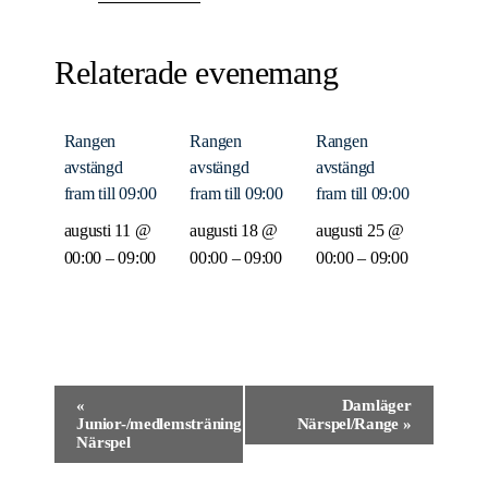
Relaterade evenemang
Rangen
Rangen
Rangen
avstängd
avstängd
avstängd
fram till 09:00
fram till 09:00
fram till 09:00
augusti 11 @
augusti 18 @
augusti 25 @
00:00
–
09:00
00:00
–
09:00
00:00
–
09:00
Evenemang-
«
Damläger
Junior-/medlemsträning
Närspel/Range
»
navigering
Närspel