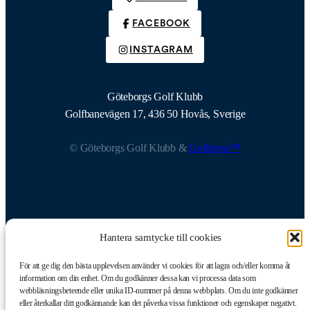
FACEBOOK
INSTAGRAM
Göteborgs Golf Klubb
Golfbanevägen 17, 436 50 Hovås, Sverige
© Göteborgs Golf Klubb &
Golfpress™
Göteborgs Golf Klubb
Hantera samtycke till cookies
Golfbanevägen 17
436 50 Hovås, Sverige
För att ge dig den bästa upplevelsen använder vi cookies för att lagra och/eller komma åt
information om din enhet. Om du godkänner dessa kan vi processa data som
webbläsningsbeteende eller unika ID-nummer på denna webbplats. Om du inte godkänner
eller återkallar ditt godkännande kan det påverka vissa funktioner och egenskaper negativt.