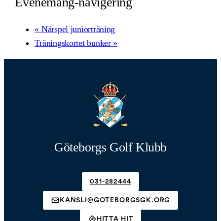
Evenemang-navigering
«
Närspel juniorträning
Träningskortet bunker
»
Göteborgs Golf Klubb
031-282444
KANSLI@GOTEBORGSGK.ORG
HITTA HIT