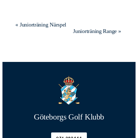
Evenemang-
«
Juniorträning Närspel
Juniorträning Range
»
navigering
Göteborgs Golf Klubb