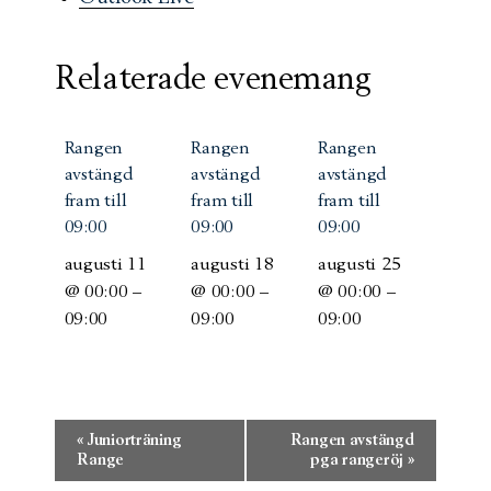
Relaterade evenemang
Rangen
Rangen
Rangen
avstängd
avstängd
avstängd
fram till
fram till
fram till
09:00
09:00
09:00
augusti 11
augusti 18
augusti 25
@ 00:00
–
@ 00:00
–
@ 00:00
–
09:00
09:00
09:00
Evenemang-
«
Juniorträning
Rangen avstängd
navigering
Range
pga rangeröj
»