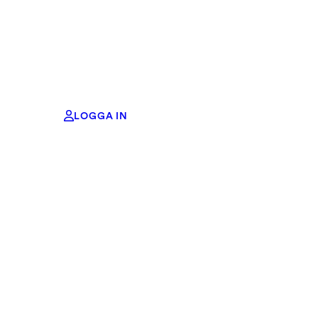
april 8, 2025
DELA MED NÅGON
LOGGA IN