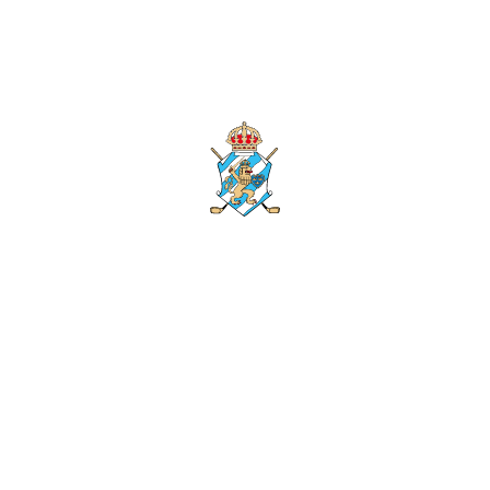
Göteborgs Golf Klubb
031-282444