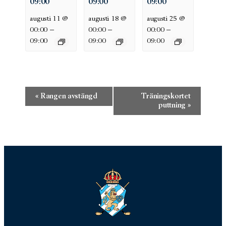
09:00
09:00
09:00
augusti 11 @
augusti 18 @
augusti 25 @
–
–
–
00:00
00:00
00:00
09:00
09:00
09:00
Evenemang-
«
Rangen avstängd
Träningskortet
navigering
puttning
»