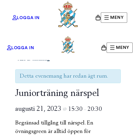
MENY
LOGGA IN
MENY
LOGGA IN
« Alla Evenemang
Detta evenemang har redan ägt rum.
Juniorträning närspel
augusti 21, 2023
15:30
20:30
@
–
Begränsad tillgång till närspel. En
övningsgreen är alltid öppen för