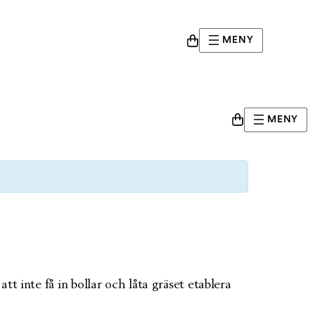
MENY
MENY
t inte få in bollar och låta gräset etablera