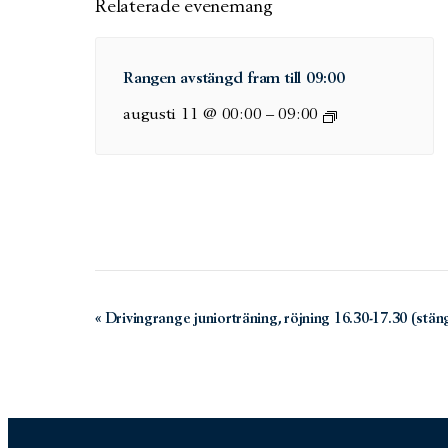
Relaterade evenemang
Rangen avstängd fram till 09:00
augusti 11 @ 00:00
–
09:00
Evenemang-
«
Drivingrange juniorträning, röjning 16.30-17.30 (stän
navigering