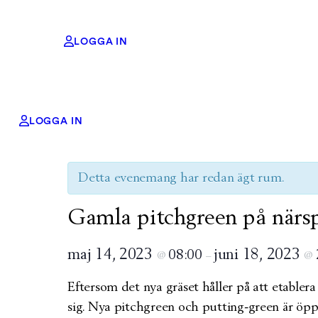
LOGGA IN
LOGGA IN
« Alla Evenemang
Detta evenemang har redan ägt rum.
Gamla pitchgreen på närs
maj 14, 2023
juni 18, 2023
08:00
@
–
@
Eftersom det nya gräset håller på att etablera
sig. Nya pitchgreen och putting-green är öpp