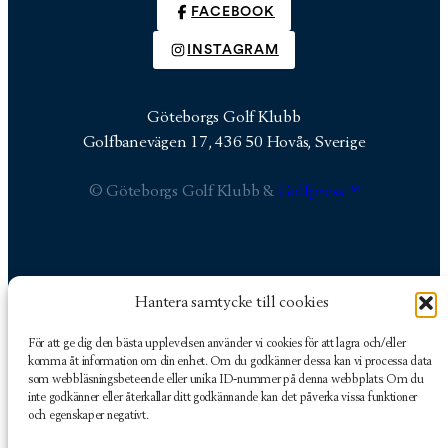
FACEBOOK
INSTAGRAM
Göteborgs Golf Klubb
Golfbanevägen 17, 436 50 Hovås, Sverige
© Göteborgs Golf Klubb &
Golfpress™
Hantera samtycke till cookies
Göteborgs Golf Klubb
Golfbanevägen 17
För att ge dig den bästa upplevelsen använder vi cookies för att lagra och/eller
436 50 Hovås, Sverige
komma åt information om din enhet. Om du godkänner dessa kan vi processa data
som webbläsningsbeteende eller unika ID-nummer på denna webbplats. Om du
inte godkänner eller återkallar ditt godkännande kan det påverka vissa funktioner
och egenskaper negativt.