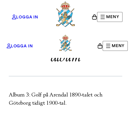
MENY
LOGGA IN
Viktor H Setterbergs
Hoppa
MENY
LOGGA IN
till
album
innehåll
Album 3: Golf på Arendal 1890-talet och
Göteborg tidigt 1900-tal.