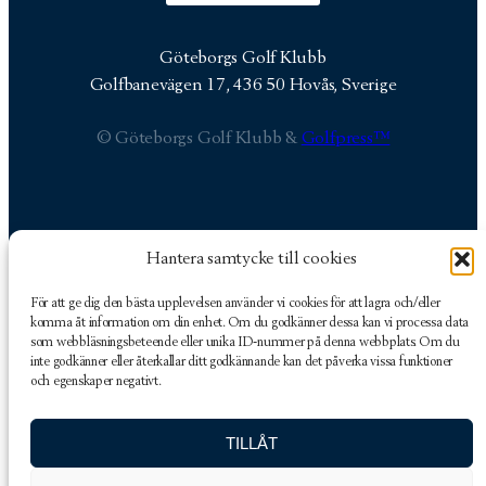
Göteborgs Golf Klubb
Golfbanevägen 17, 436 50 Hovås, Sverige
© Göteborgs Golf Klubb &
Golfpress™
Hantera samtycke till cookies
Göteborgs Golf Klubb
Golfbanevägen 17
För att ge dig den bästa upplevelsen använder vi cookies för att lagra och/eller
436 50 Hovås, Sverige
komma åt information om din enhet. Om du godkänner dessa kan vi processa data
som webbläsningsbeteende eller unika ID-nummer på denna webbplats. Om du
inte godkänner eller återkallar ditt godkännande kan det påverka vissa funktioner
och egenskaper negativt.
TILLÅT
031-282444
kansli@goteborgsgk.org