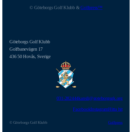
© Göteborgs Golf Klubb &
Golfpress™
Göteborgs Golf Klubb
Golfbanevägen 17
436 50 Hovås, Sverige
031-282444
kansli@goteborgsgk.org
Facebook
Instagram
Hitta hit
© Göteborgs Golf Klubb
Golfpress