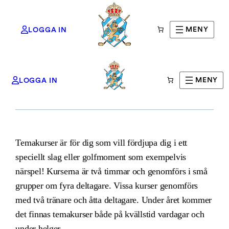
MENY
LOGGA IN
Temakurser
Hoppa
MENY
LOGGA IN
till
innehåll
Temakurser är för dig som vill fördjupa dig i ett
speciellt slag eller golfmoment som exempelvis
närspel! Kurserna är två timmar och genomförs i små
grupper om fyra deltagare. Vissa kurser genomförs
med två tränare och åtta deltagare. Under året kommer
det finnas temakurser både på kvällstid vardagar och
under helger.