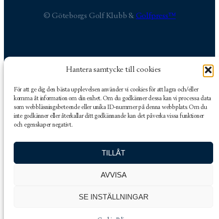
© Göteborgs Golf Klubb &
Golfpress™
Hantera samtycke till cookies
Göteborgs Golf Klubb
Golfbanevägen 17
För att ge dig den bästa upplevelsen använder vi cookies för att lagra och/eller
436 50 Hovås, Sverige
komma åt information om din enhet. Om du godkänner dessa kan vi processa data
som webbläsningsbeteende eller unika ID-nummer på denna webbplats. Om du
inte godkänner eller återkallar ditt godkännande kan det påverka vissa funktioner
och egenskaper negativt.
TILLÅT
031-282444
kansli@goteborgsgk.org
AVVISA
Facebook
Instagram
Hitta hit
SE INSTÄLLNINGAR
© Göteborgs Golf Klubb
Golfpress