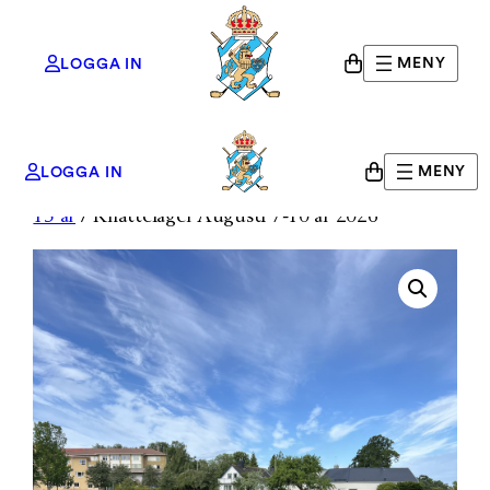
MENY
LOGGA IN
Hoppa
Hem
/
GGKs
MENY
LOGGA IN
till
Shop
/
Juniorträning
/
Sommarläger 7-10 år / 11-
innehåll
15 år
/ Knatteläger Augusti 7-10 år 2026