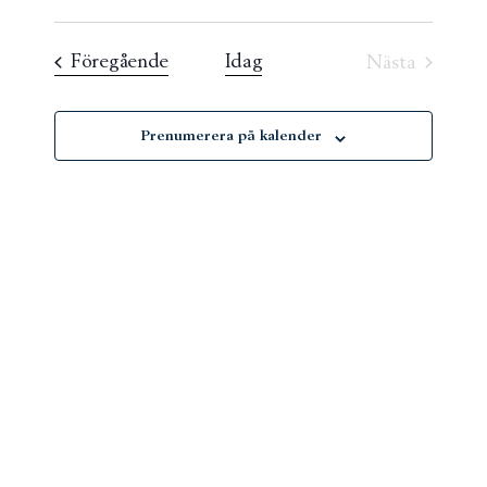
Välj
and
datum
Evenemang
Föregående
Idag
Nästa
Views
Eveneman
Navigati
Prenumerera på kalender