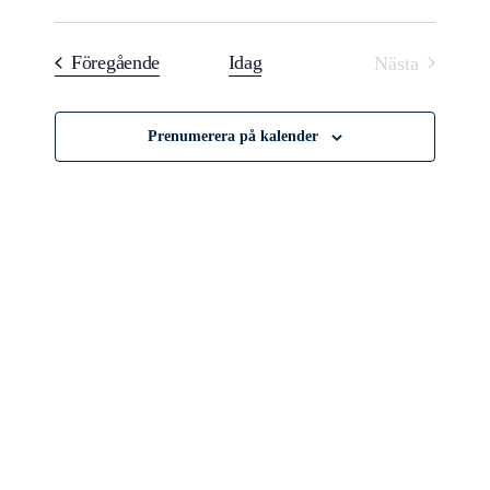
Välj
and
datum
Evenemang
Föregående
Idag
Nästa
Views
Evenemang
Navigatio
Prenumerera på kalender