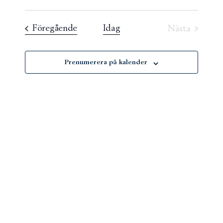
Välj
and
datum
Evenemang
Föregående
Idag
Nästa
Views
Eveneman
Navigati
Prenumerera på kalender