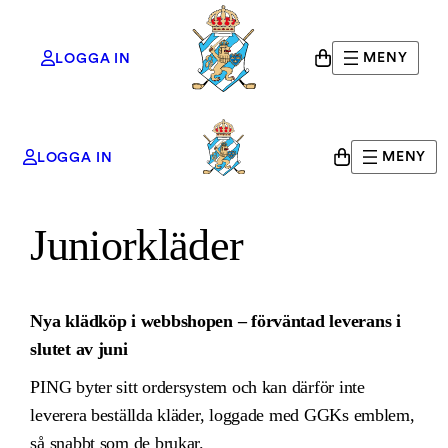
MENY
LOGGA IN
Hoppa
MENY
LOGGA IN
till
Hem
/
GGKs Shop
/ Juniorkläder
innehåll
Juniorkläder
Nya klädköp i webbshopen – förväntad leverans i
slutet av juni
PING byter sitt ordersystem och kan därför inte
leverera beställda kläder, loggade med GGKs emblem,
så snabbt som de brukar.