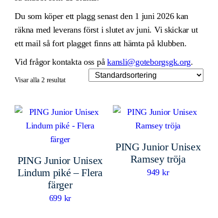
Du som köper ett plagg senast den 1 juni 2026 kan
räkna med leverans först i slutet av juni. Vi skickar ut
ett mail så fort plagget finns att hämta på klubben.
Vid frågor kontakta oss på
kansli@goteborgsgk.org
.
Visar alla 2 resultat
PING Junior Unisex
Ramsey tröja
PING Junior Unisex
Lindum piké – Flera
949
kr
färger
Den
699
kr
här
Den
produkten