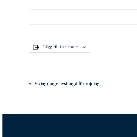
Lägg till i kalender
Evenemang-
«
Drivingrange avstängd för röjning
navigering