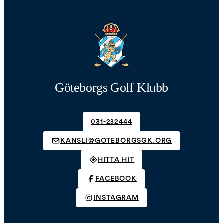
Göteborgs Golf Klubb
031-282444
KANSLI@GOTEBORGSGK.ORG
HITTA HIT
FACEBOOK
INSTAGRAM