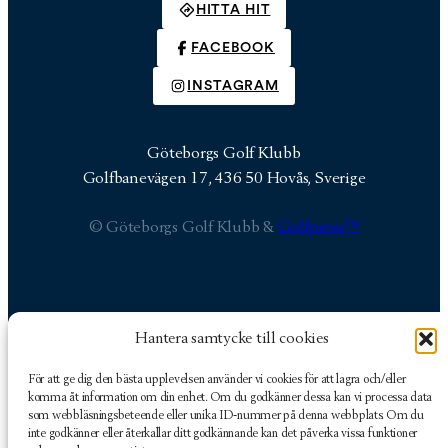
HITTA HIT
FACEBOOK
INSTAGRAM
Göteborgs Golf Klubb
Golfbanevägen 17, 436 50 Hovås, Sverige
© Göteborgs Golf Klubb &
Golfpress™
Hantera samtycke till cookies
Göteborgs Golf Klubb
Golfbanevägen 17
För att ge dig den bästa upplevelsen använder vi cookies för att lagra och/eller
436 50 Hovås, Sverige
komma åt information om din enhet. Om du godkänner dessa kan vi processa data
som webbläsningsbeteende eller unika ID-nummer på denna webbplats. Om du
inte godkänner eller återkallar ditt godkännande kan det påverka vissa funktioner