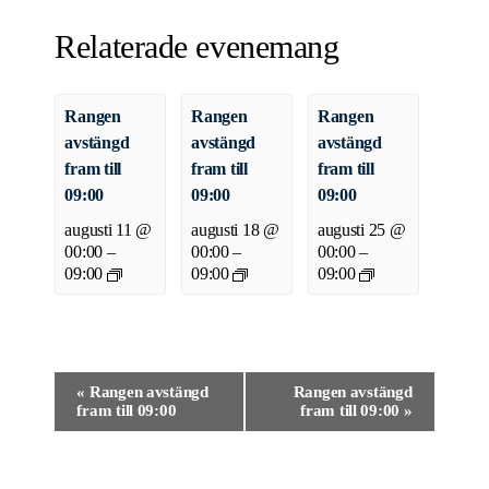
Relaterade evenemang
Rangen
Rangen
Rangen
avstängd
avstängd
avstängd
fram till
fram till
fram till
09:00
09:00
09:00
augusti 11 @
augusti 18 @
augusti 25 @
00:00
–
00:00
–
00:00
–
09:00
09:00
09:00
Evenemang-
«
Rangen avstängd
Rangen avstängd
fram till 09:00
fram till 09:00
»
navigering