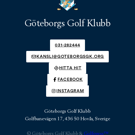
Göteborgs Golf Klubb
031-282444
KANSLI@GOTEBORGSGK.ORG
HITTA HIT
FACEBOOK
INSTAGRAM
Göteborgs Golf Klubb
Golfbanevägen 17, 436 50 Hovås, Sverige
© Göteborgs Golf Klubb &
Golfpress™