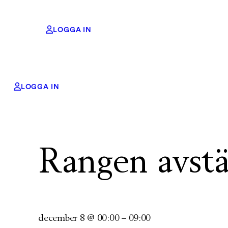
LOGGA IN
LOGGA IN
« Alla Evenemang
Evenemangs-serie:
Rangen avstängd
Rangen avstä
december 8
@
00:00
–
09:00