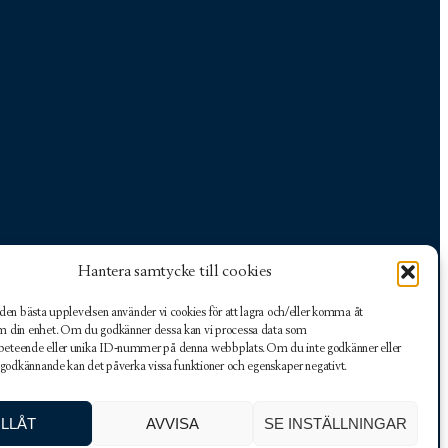
Hantera samtycke till cookies
 den bästa upplevelsen använder vi cookies för att lagra och/eller komma åt
m din enhet. Om du godkänner dessa kan vi processa data som
beteende eller unika ID-nummer på denna webbplats. Om du inte godkänner eller
031-282444
kansli@goteborgsgk.org
tt godkännande kan det påverka vissa funktioner och egenskaper negativt.
Facebook
Instagram
Hitta hit
ILLÅT
AVVISA
SE INSTÄLLNINGAR