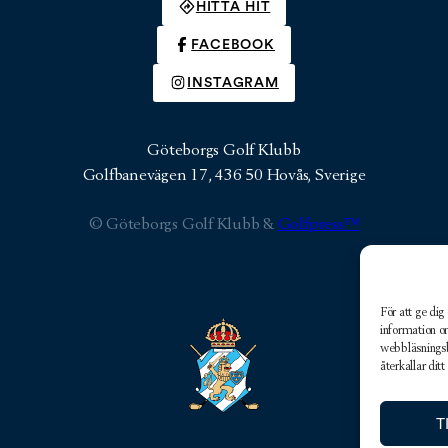
HITTA HIT
FACEBOOK
INSTAGRAM
Göteborgs Golf Klubb
Golfbanevägen 17, 436 50 Hovås, Sverige
© Göteborgs Golf Klubb &
Golfpress™
För att ge dig
information o
webbläsnings
återkallar di
T