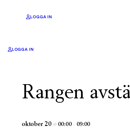
LOGGA IN
LOGGA IN
« Alla Evenemang
Evenemangs-serie:
Rangen avstängd
Rangen avstä
oktober 20
00:00
09:00
@
–