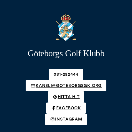
Göteborgs Golf Klubb
031-282444
KANSLI@GOTEBORGSGK.ORG
HITTA HIT
FACEBOOK
INSTAGRAM