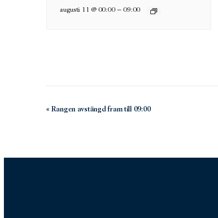
–
augusti 11 @ 00:00
09:00
Evenemang-
«
Rangen avstängd fram till 09:00
navigering