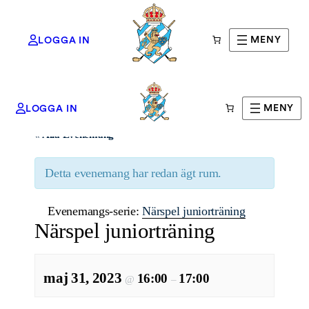
MENY
LOGGA IN
MENY
LOGGA IN
« Alla Evenemang
Detta evenemang har redan ägt rum.
Evenemangs-serie:
Närspel juniorträning
Närspel juniorträning
maj 31, 2023
16:00
17:00
@
–