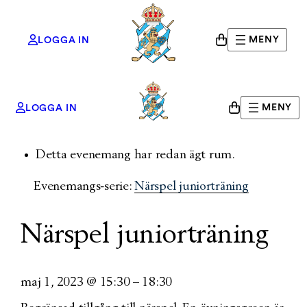
MENY
LOGGA IN
MENY
LOGGA IN
« Alla Evenemang
Detta evenemang har redan ägt rum.
Evenemangs-serie:
Närspel juniorträning
Närspel juniorträning
maj 1, 2023
@
15:30
–
18:30