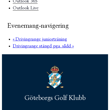
Outlook 365
Outlook Live
Evenemang-navigering
«
Drivingrange juniorträning
Drivingrange stängd pga. sådd
»
Göteborgs Golf Klubb