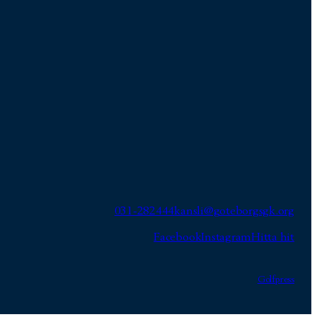
031-282444
kansli@goteborgsgk.org
Facebook
Instagram
Hitta hit
Golfpress