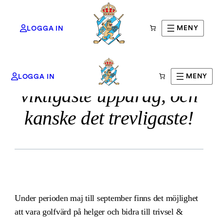
MENY
LOGGA IN
Ett av klubbens
Hoppa
MENY
LOGGA IN
till
viktigaste uppdrag, och
innehåll
kanske det trevligaste!
Under perioden maj till september finns det möjlighet
att vara golfvärd på helger och bidra till trivsel &