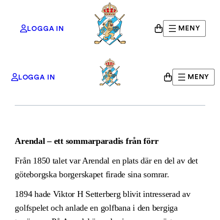
MENY
LOGGA IN
Golf på Arendal
Hoppa
MENY
LOGGA IN
till
innehåll
Arendal – ett sommarparadis från förr
Från 1850 talet var Arendal en plats där en del av det
göteborgska borgerskapet firade sina somrar.
1894 hade Viktor H Setterberg blivit intresserad av
golfspelet och anlade en golfbana i den bergiga