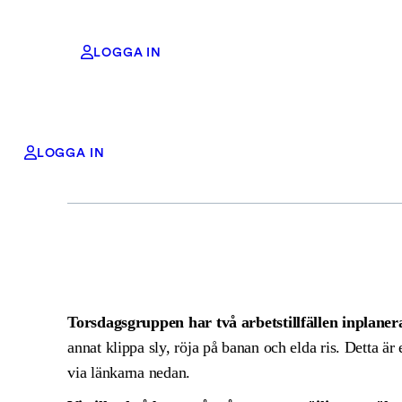
LOGGA IN
Anmäl d
Hoppa
LOGGA IN
till
innehåll
Torsdagsgruppen har två arbetstillfällen inplaner
annat klippa sly, röja på banan och elda ris. Detta är 
via länkarna nedan.