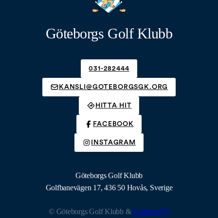
Göteborgs Golf Klubb
031-282444
KANSLI@GOTEBORGSGK.ORG
HITTA HIT
FACEBOOK
INSTAGRAM
Göteborgs Golf Klubb
Golfbanevägen 17, 436 50 Hovås, Sverige
© Göteborgs Golf Klubb &
Golfpress™