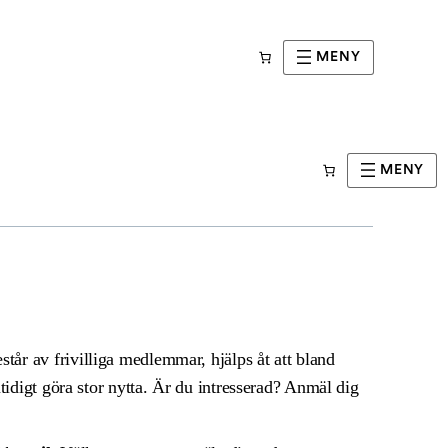
MENY
 Städdag
MENY
år av frivilliga medlemmar, hjälps åt att bland
amtidigt göra stor nytta. Är du intresserad? Anmäl dig