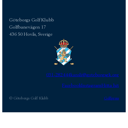
Göteborgs Golf Klubb
Golfbanevägen 17
436 50 Hovås, Sverige
031-282444
kansli@goteborgsgk.org
Facebook
Instagram
Hitta hit
© Göteborgs Golf Klubb
Golfpress