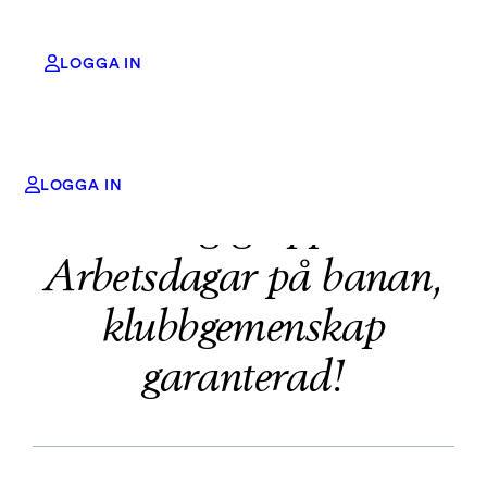
LOGGA IN
Anmäl ditt intresse för
Hoppa
LOGGA IN
till
Torsdagsgruppen –
innehåll
Arbetsdagar på banan,
klubbgemenskap
garanterad!