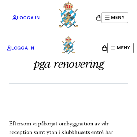
MENY
LOGGA IN
Kansliet flyttar tillfälligt
Hoppa
MENY
LOGGA IN
till
pga renovering
innehåll
Eftersom vi påbörjat ombyggnation av vår
reception samt ytan i klubbhusets entré har