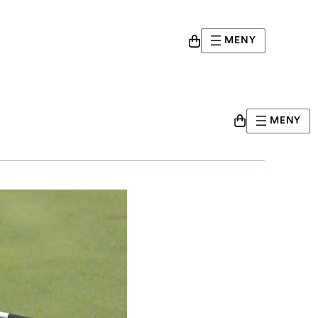
MENY
å
MENY