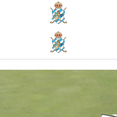
Ta din puttning till nästa niv