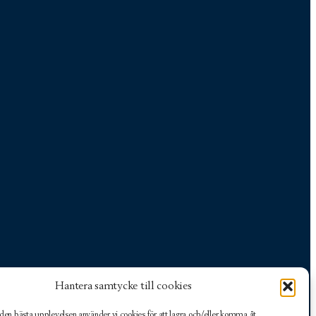
Hantera samtycke till cookies
 den bästa upplevelsen använder vi cookies för att lagra och/eller komma åt