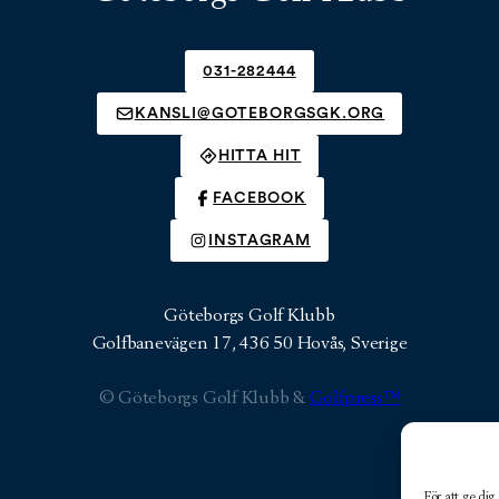
031-282444
KANSLI@GOTEBORGSGK.ORG
HITTA HIT
FACEBOOK
INSTAGRAM
Göteborgs Golf Klubb
Golfbanevägen 17, 436 50 Hovås, Sverige
© Göteborgs Golf Klubb &
Golfpress™
För att ge dig