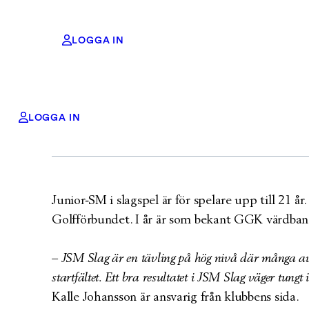
LOGGA IN
Sn
Hoppa
LOGGA IN
till
innehåll
Junior-SM i slagspel är för spelare upp till 21 å
Golfförbundet. I år är som bekant GGK värdbana 
– JSM Slag är en tävling på hög nivå där många av Sv
startfältet. Ett bra resultatet i JSM Slag väger tungt
Kalle Johansson är ansvarig från klubbens sida.