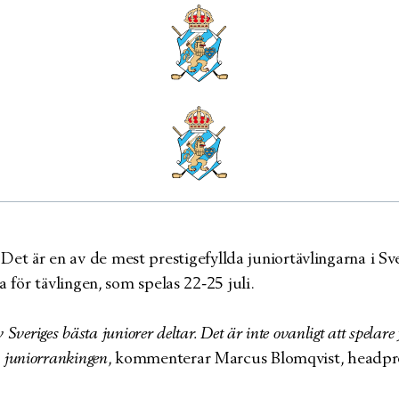
art dags för JSM Slag på 
r. Det är en av de mest prestigefyllda juniortävlingarna i S
för tävlingen, som spelas 22-25 juli.
eriges bästa juniorer deltar. Det är inte ovanligt att spelare f
 i juniorrankingen
, kommenterar Marcus Blomqvist, headpr