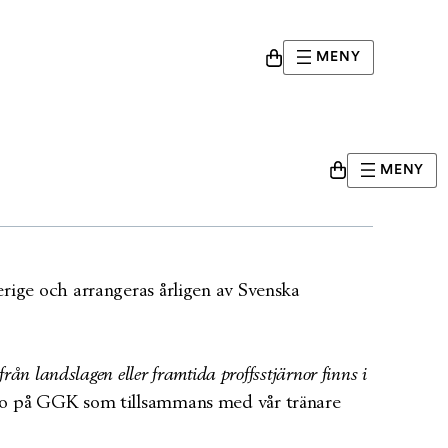
MENY
GGK
MENY
verige och arrangeras årligen av Svenska
rån landslagen eller framtida proffsstjärnor finns i
o på GGK som tillsammans med vår tränare