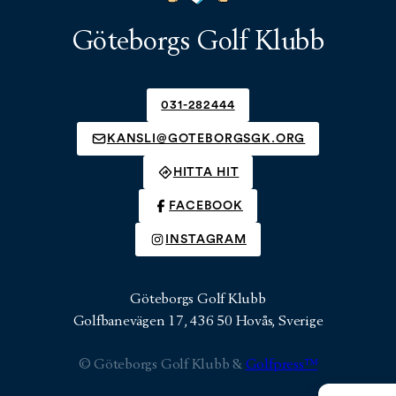
Göteborgs Golf Klubb
031-282444
KANSLI@GOTEBORGSGK.ORG
HITTA HIT
FACEBOOK
INSTAGRAM
Göteborgs Golf Klubb
Golfbanevägen 17, 436 50 Hovås, Sverige
© Göteborgs Golf Klubb &
Golfpress™