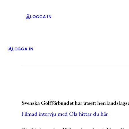
LOGGA IN
Ola 
Hoppa
LOGGA IN
till
innehåll
Svenska Golfförbundet har utsett herrlandslagsc
Filmad intervju med Ola hittar du här.