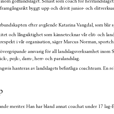
r inom golflandslaget. Senast som coach för herrlandslaget,
ramgångsrikt byggt upp och drivit junior- och elitverks
förbundskapten efter avgående Katarina Vangdal, som blir
uitet och långsiktighet som kännetecknar vår elit- och lan
or respekt i vår organisation, säger Marcus Norman, sportc
lir övergripande ansvarig för all landslagsverksamhet ino
ick-, pojk-, dam-, herr- och paralandslag.
vis hanteras av landslagets befintliga coachteam. En rekr
p
nde meriter. Han har bland annat coachat under 17 lag-