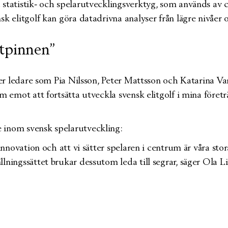
statistik- och spelarutvecklingsverktyg, som används av ci
k elitgolf kan göra datadrivna analyser från lägre nivåer o
ttpinnen”
efter ledare som Pia Nilsson, Peter Mattsson och Katarina
am emot att fortsätta utveckla svensk elitgolf i mina föret
 inom svensk spelarutveckling:
innovation och att vi sätter spelaren i centrum är våra stor
lningssättet brukar dessutom leda till segrar, säger Ola L