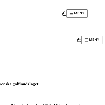
MENY
 golf
MENY
venska golflandslaget.