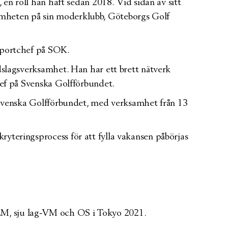
 en roll han haft sedan 2018. Vid sidan av sitt
amheten på sin moderklubb, Göteborgs Golf
 sportchef på SOK.
dslagsverksamhet. Han har ett brett nätverk
hef på Svenska Golfförbundet.
m Svenska Golfförbundet, med verksamhet från 13
yteringsprocess för att fylla vakansen påbörjas
EM, sju lag-VM och OS i Tokyo 2021.