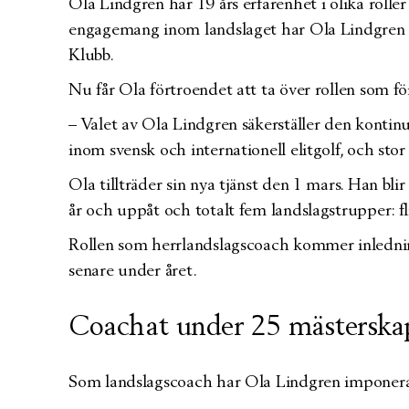
Ola Lindgren har 19 års erfarenhet i olika rolle
engagemang inom landslaget har Ola Lindgren f
Klubb.
Nu får Ola förtroendet att ta över rollen som 
– Valet av Ola Lindgren säkerställer den kontin
inom svensk och internationell elitgolf, och st
Ola tillträder sin nya tjänst den 1 mars. Han b
år och uppåt och totalt fem landslagstrupper: fl
Rollen som herrlandslagscoach kommer inlednings
senare under året.
Coachat under 25 mästerska
Som landslagscoach har Ola Lindgren imponera