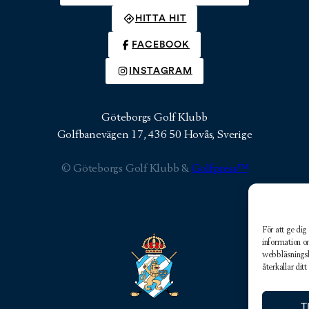
HITTA HIT
FACEBOOK
INSTAGRAM
Göteborgs Golf Klubb
Golfbanevägen 17, 436 50 Hovås, Sverige
© Göteborgs Golf Klubb &
Golfpress™
För att ge dig
information o
webbläsnings
återkallar di
T