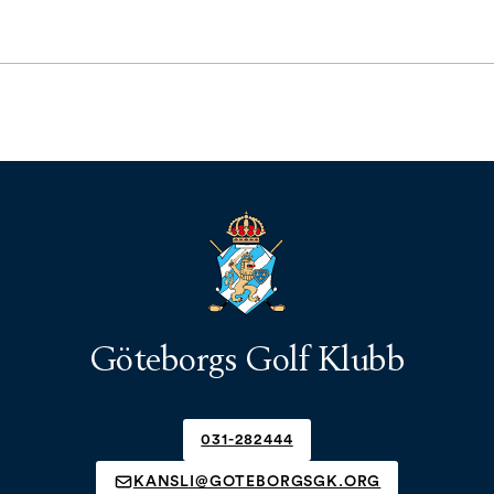
Göteborgs Golf Klubb
031-282444
KANSLI@GOTEBORGSGK.ORG