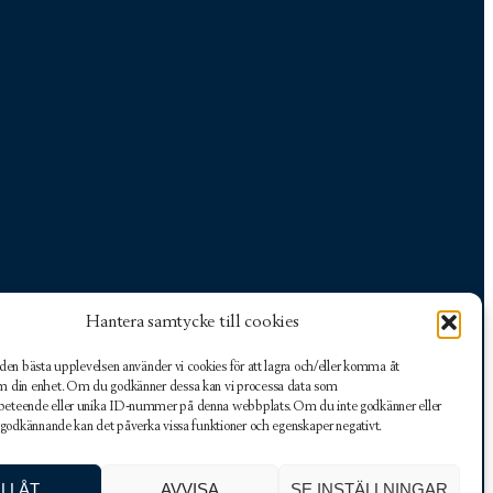
Hantera samtycke till cookies
 den bästa upplevelsen använder vi cookies för att lagra och/eller komma åt
m din enhet. Om du godkänner dessa kan vi processa data som
beteende eller unika ID-nummer på denna webbplats. Om du inte godkänner eller
031-282444
kansli@goteborgsgk.org
tt godkännande kan det påverka vissa funktioner och egenskaper negativt.
Facebook
Instagram
Hitta hit
ILLÅT
AVVISA
SE INSTÄLLNINGAR