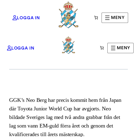
MENY
LOGGA IN
Neo Berg 6:a på VM!
Hoppa
MENY
LOGGA IN
till
innehåll
GGK’s Neo Berg har precis kommit hem från Japan
där Toyota Junior World Cup har avgjorts. Neo
bildade Sveriges lag med två andra grabbar från det
lag som vann EM-guld förra året och genom det
kvalificerades till årets mästerskap.