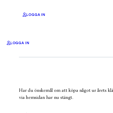
LOGGA IN
Besök receptione
Hoppa
LOGGA IN
till
innehåll
Har du önskemål om att köpa något ur årets kl
via hemsidan har nu stängt.