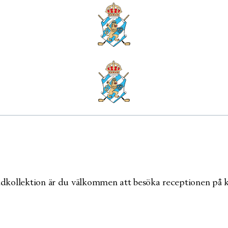
n om du önskar köpa loggad
ädkollektion är du välkommen att besöka receptionen på k