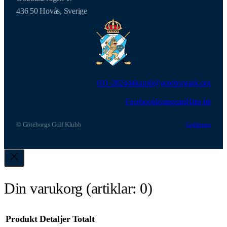
436 50 Hovås, Sverige
031-282444
kansli@goteborgsgk.org
Facebook
Instagram
Hitta hit
© Göteborgs Golf Klubb
Golfpress
Din varukorg
(artiklar: 0)
Produkt
Detaljer
Totalt