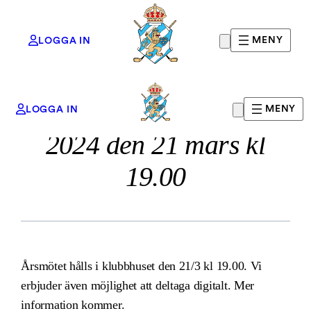
MENY
LOGGA IN
Välkommen till Årsmöte
Hoppa
MENY
LOGGA IN
till
2024 den 21 mars kl
innehåll
19.00
Årsmötet hålls i klubbhuset den 21/3 kl 19.00. Vi
erbjuder även möjlighet att deltaga digitalt. Mer
information kommer.